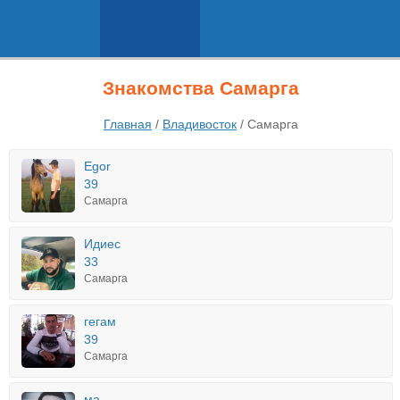
Знакомства Самарга
Главная
/
Владивосток
/
Самарга
Egor
39
Самарга
Идиес
33
Самарга
гегам
39
Самарга
ма