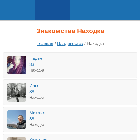
Знакомства Находка
Главная
/
Владивосток
/
Находка
Надья
33
Находка
Илья
38
Находка
Михаил
38
Находка
Камилла