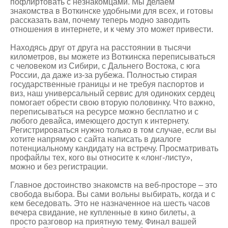
пофлиртовать с незнакомцами. Мы делаем
знакомства в Воткинске
удобными для всех, и готовы
рассказать вам, почему теперь модно заводить
отношения в интернете, и к чему это может привести.
Находясь друг от друга на расстоянии в тысячи
километров, вы можете из Воткинска переписываться
с человеком из Сибири, с Дальнего Востока, с юга
России, да даже из-за рубежа. Полностью стирая
государственные границы и не требуя паспортов и
виз, наш универсальный сервис для одиноких сердец
помогает обрести свою вторую половинку. Что важно,
переписываться на ресурсе можно бесплатно и с
любого девайса, имеющего доступ к интернету.
Регистрироваться нужно только в том случае, если вы
хотите напрямую с сайта написать в диалоге
потенциальному кандидату на встречу. Просматривать
профайлы тех, кого вы относите к «лонг-листу»,
можно и без регистрации.
Главное достоинство знакомств на веб-просторе – это
свобода выбора. Вы сами вольны выбирать, когда и с
кем беседовать. Это не назначенное на шесть часов
вечера свидание, не купленные в кино билеты, а
просто разговор на приятную тему. Финал вашей