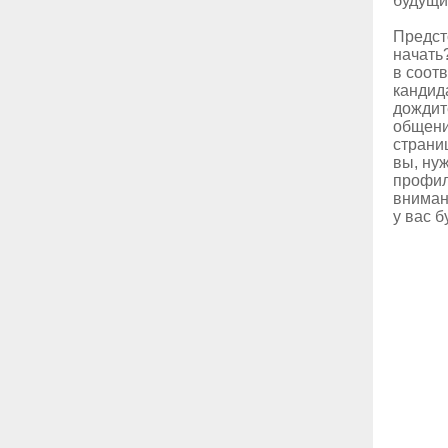
будущи
Предст
начать
в соот
кандид
дождит
общени
страниц
вы, ну
профил
вниман
у вас 