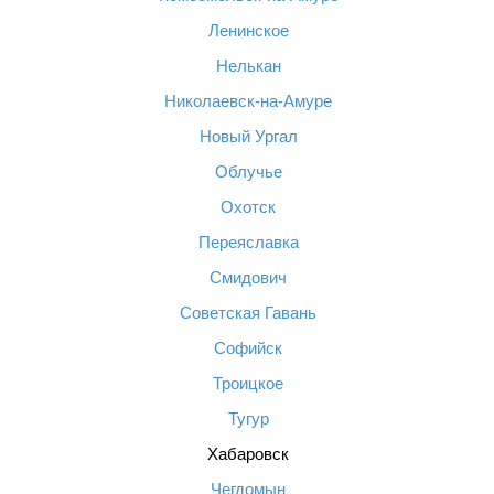
Ленинское
Нелькан
Николаевск-на-Амуре
Новый Ургал
Облучье
Охотск
Переяславка
Смидович
Советская Гавань
Софийск
Троицкое
Тугур
Хабаровск
Чегдомын