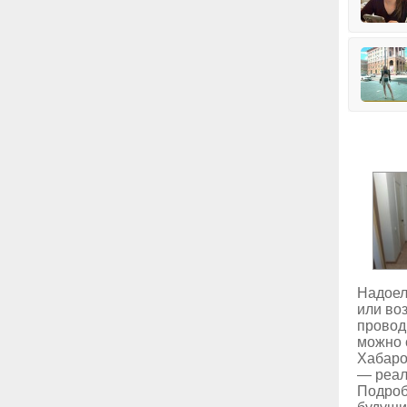
Надоел
или во
провод
можно 
Хабар
— реал
Подроб