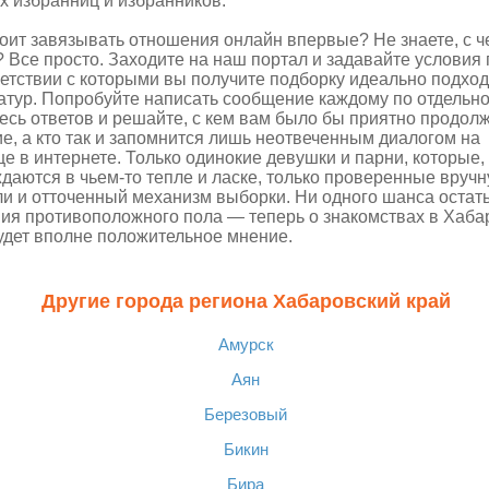
х избранниц и избранников.
оит завязывать отношения онлайн впервые? Не знаете, с ч
? Все просто. Заходите на наш портал и задавайте условия 
ветствии с которыми вы получите подборку идеально подхо
атур. Попробуйте написать сообщение каждому по отдельно
есь ответов и решайте, с кем вам было бы приятно продол
е, а кто так и запомнится лишь неотвеченным диалогом на
е в интернете. Только одинокие девушки и парни, которые, 
ждаются в чьем-то тепле и ласке, только проверенные вруч
и и отточенный механизм выборки. Ни одного шанса остать
ия противоположного пола — теперь о
знакомствах в Хаба
будет вполне положительное мнение.
Другие города региона Хабаровский край
Амурск
Аян
Березовый
Бикин
Бира