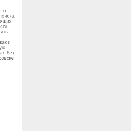
его
поиска,
дящих
сти,
жить
как и
ную
ся без
ровске