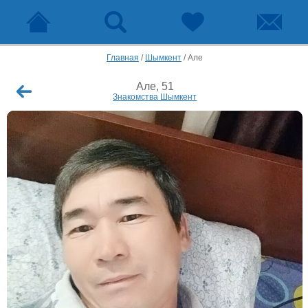
Главная
/
Шымкент
/
Але
Але, 51
Знакомства Шымкент