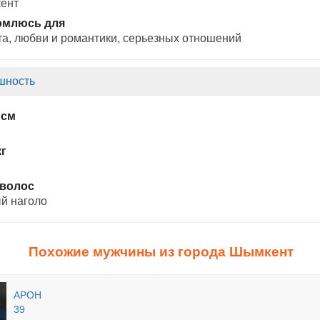
ент
омлюсь для
а, любви и романтики, cерьезных отношений
шность
 см
кг
 волос
й наголо
Похожие мужчины из города Шымкент
АРОН
39