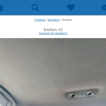
Главная
/
Шымкент
/
Бекбол
Бекбол, 42
Знакомства Шымкент