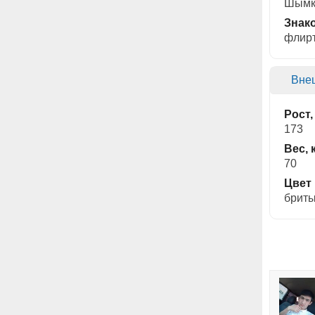
Шымк
Знак
флирт
Вне
Рост,
173
Вес, 
70
Цвет
бриты