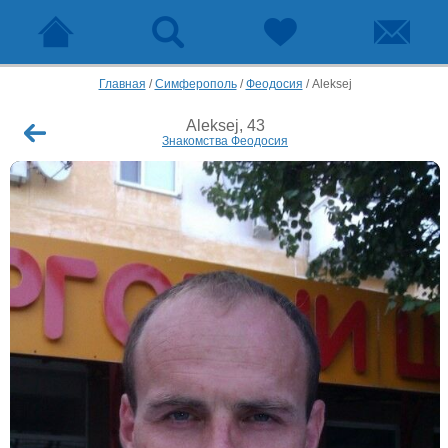
Главная
/
Симферополь
/
Феодосия
/
Aleksej
Aleksej, 43
Знакомства Феодосия