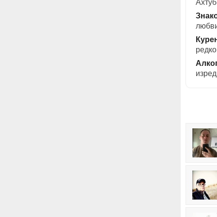
Ахтуб
Знак
любви
Куре
редко
Алко
изред