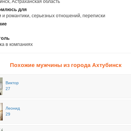
инск, Астраханская область
омлюсь для
 и романтики, cерьезных отношений, переписки
ние
голь
ка в компаниях
Похожие мужчины из города Ахтубинск
Виктор
27
Леонид
29