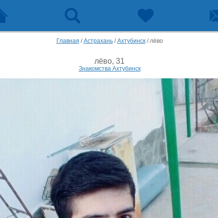
Главная
/
Астрахань
/
Ахтубинск
/
лёво
лёво, 31
Знакомства Ахтубинск