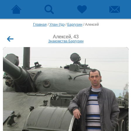
Главная
/
Улан-Удэ
/
Баргузин
/
Алексей
Алексей, 43
Знакомства Баргузин