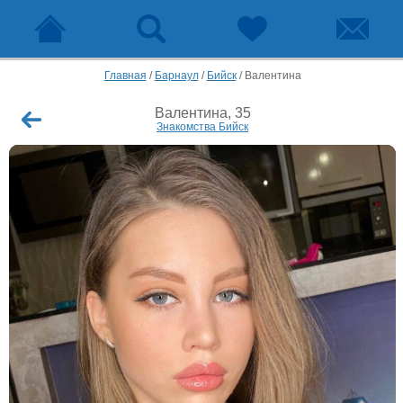
Главная
/
Барнаул
/
Бийск
/
Валентина
Валентина, 35
Знакомства Бийск