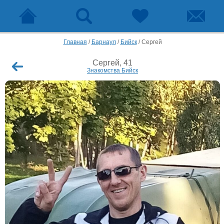
Главная
/
Барнаул
/
Бийск
/
Сергей
Сергей, 41
Знакомства Бийск