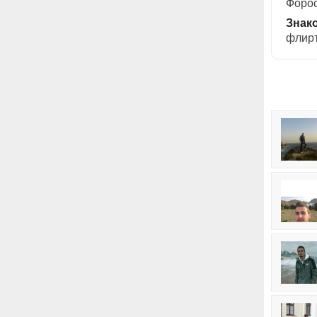
Форос
Знак
флирт