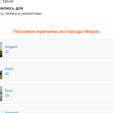
, Крым
омлюсь для
а, любви и романтики
Похожие мужчины из города Форос
Андрей
31
Илья
30
Руся
29
Алексей