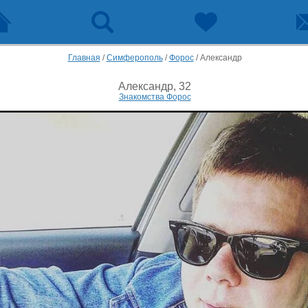
Главная
/
Симферополь
/
Форос
/
Александр
Александр, 32
Знакомства Форос