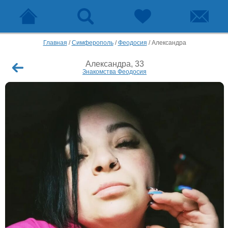
Главная
/
Симферополь
/
Феодосия
/
Александра
Александра, 33
Знакомства Феодосия