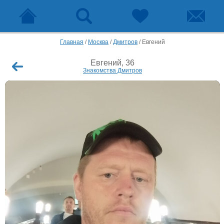
Главная
/
Москва
/
Дмитров
/
Евгений
Евгений, 36
Знакомства Дмитров