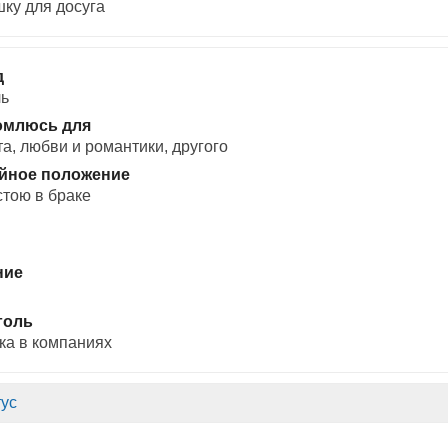
ку для досуга
д
ль
омлюсь для
а, любви и романтики, другого
йное положение
стою в браке
ние
голь
ка в компаниях
ус