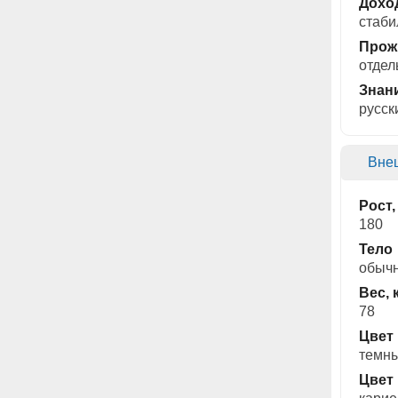
Дохо
стаби
Прож
отдел
Знан
русск
Вне
Рост,
180
Тело
обыч
Вес, 
78
Цвет
темн
Цвет 