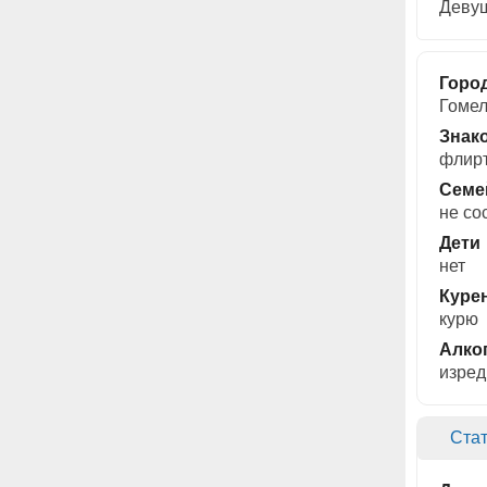
Девуш
Горо
Гоме
Знак
флирт
Семе
не со
Дети
нет
Куре
курю
Алко
изред
Стат