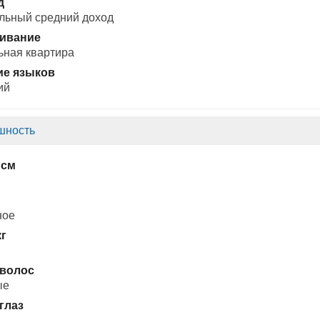
д
льный средний доход
ивание
ьная квартира
ие языков
ий
шность
 см
ное
кг
 волос
ые
глаз