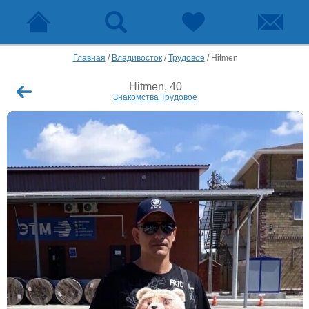
Главная
/
Владивосток
/
Трудовое
/
Hitmen
Hitmen, 40
Знакомства Трудовое