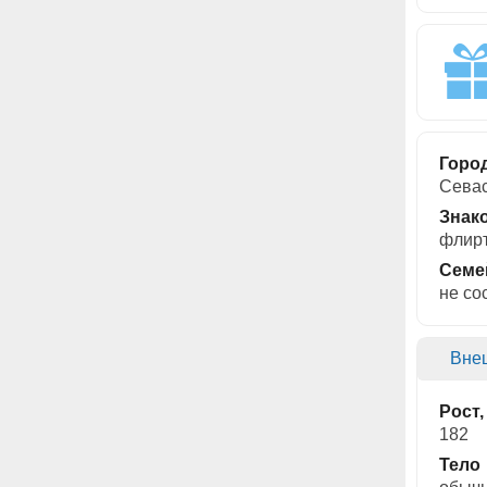
Горо
Севас
Знак
флирт
Семе
не со
Вне
Рост,
182
Тело