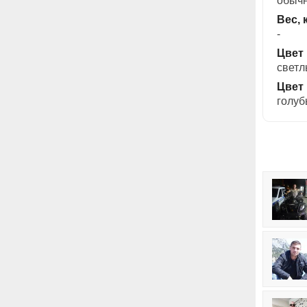
обыч
Вес, 
-
Цвет
свет
Цвет 
голу