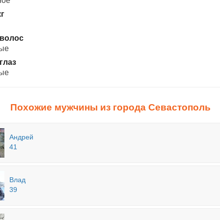
ное
кг
 волос
лые
глаз
бые
Похожие мужчины из города Севастополь
Андрей
41
Влад
39