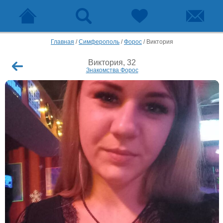
Главная
/
Симферополь
/
Форос
/
Виктория
Виктория, 32
Знакомства Форос