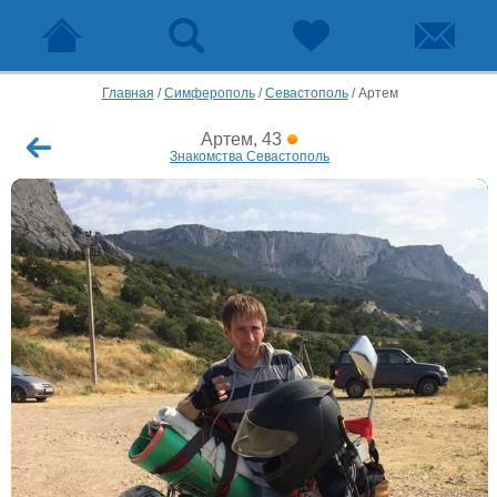
Главная
/
Симферополь
/
Севастополь
/
Артем
Артем, 43
Знакомства Севастополь