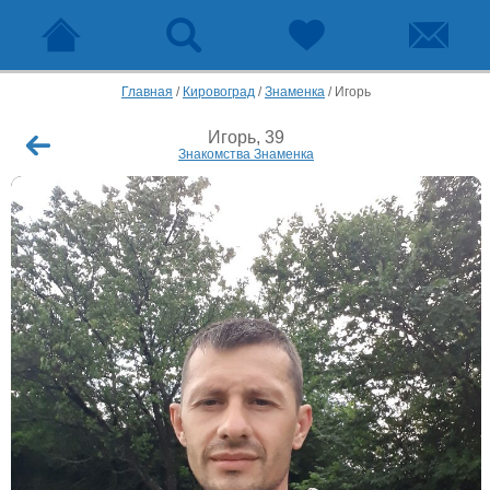
Главная
/
Кировоград
/
Знаменка
/
Игорь
Игорь, 39
Знакомства Знаменка