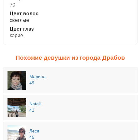
70
Цвет волос
светлые
Цвет глаз
карие
Похожие девушки из города Драбов
Марина
49
Natali
41
Леся
45