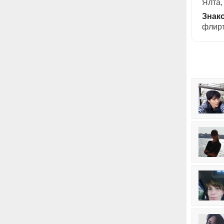
Ялта,
Знак
флирт