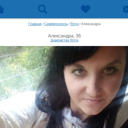
Главная
/
Симферополь
/
Ялта
/
Александра
Александра, 36
Знакомства Ялта