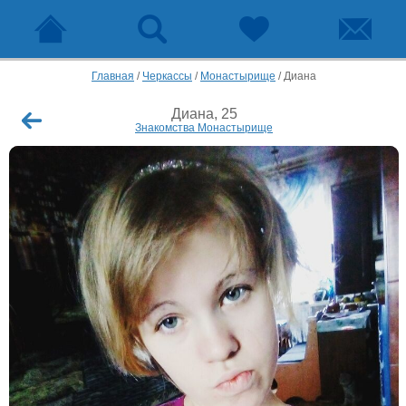
Главная
/
Черкассы
/
Монастырище
/
Диана
Диана, 25
Знакомства Монастырище