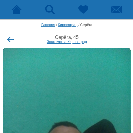
Главная
/
Кировоград
/
Серёга
Серёга, 45
Знакомства Кировоград