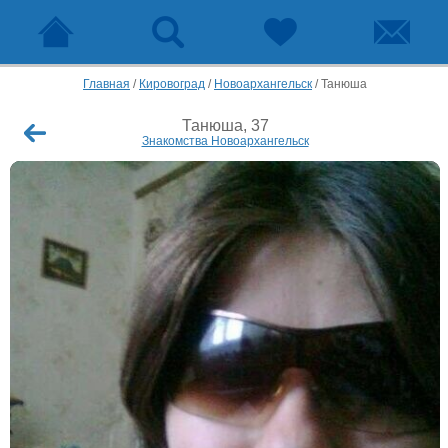
Главная
/
Кировоград
/
Новоархангельск
/
Танюша
Танюша, 37
Знакомства Новоархангельск