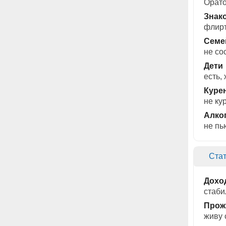
Орато
Знак
флирт
Семе
не со
Дети
есть,
Куре
не ку
Алко
не пь
Стат
Дохо
стаби
Прож
живу 