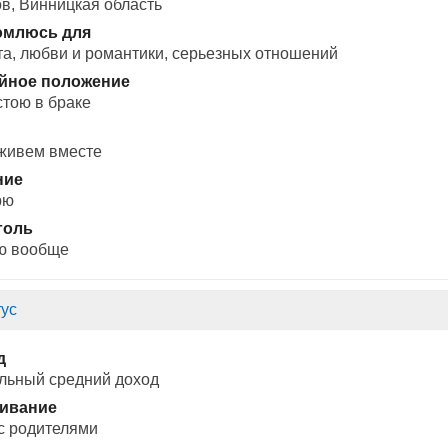
в, Винницкая область
омлюсь для
а, любви и романтики, cерьезных отношений
йное положение
стою в браке
 живем вместе
ние
рю
голь
ю вообще
ус
д
льный средний доход
ивание
с родителями