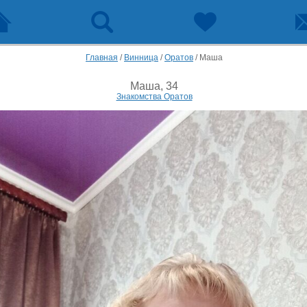
Главная
/
Винница
/
Оратов
/
Маша
Маша, 34
Знакомства Оратов