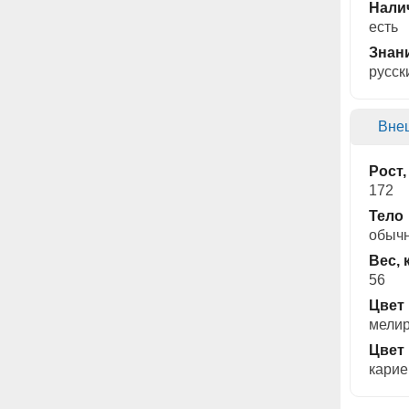
Нали
есть
Знан
русск
Вне
Рост,
172
Тело
обыч
Вес, 
56
Цвет
мели
Цвет 
карие