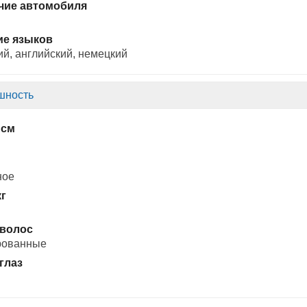
чие автомобиля
ие языков
ий, английский, немецкий
шность
 см
ное
кг
 волос
рованные
глаз