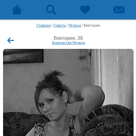
Главная
/
Гомель
/
Речица
/
Виктория
Виктория, 38
Знакомства Речица