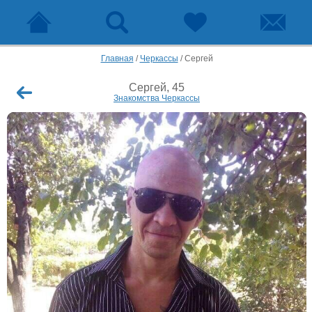
Главная
/
Черкассы
/
Сергей
Сергей, 45
Знакомства Черкассы