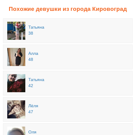
Похожие девушки из города Кировоград
Татьяна
38
Алла
48
Татьяна
42
Лёля
47
Оля