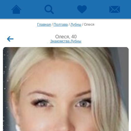
Главная
/
Полтава
/
Лубны
/
Олеся
Олеся, 40
Знакомства Лубны