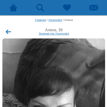
Главная
/
Ульяновск
/
Алина
Алина, 39
Знакомства Ульяновск