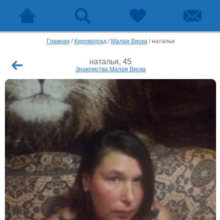
Главная
/
Кировоград
/
Малая Виска
/
наталья
наталья, 45
Знакомства Малая Виска