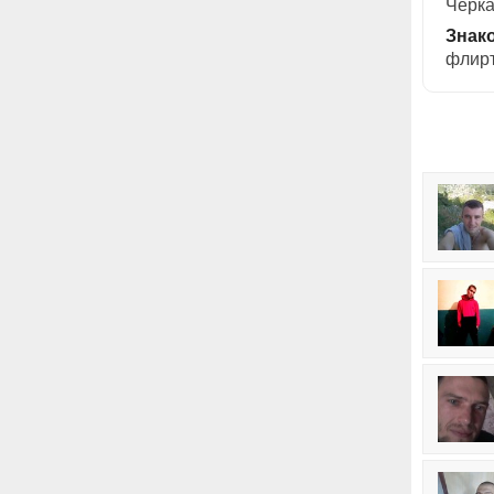
Черк
Знак
флирт