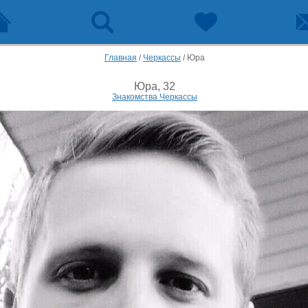
Главная
/
Черкассы
/
Юра
Юра, 32
Знакомства Черкассы