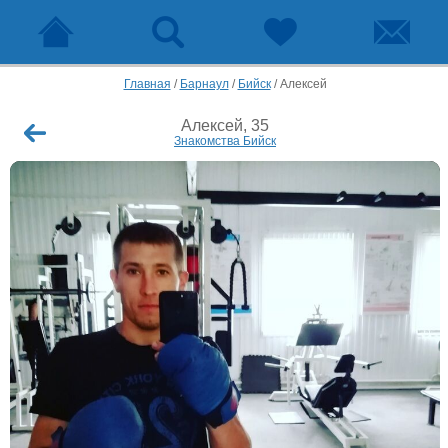
Главная
/
Барнаул
/
Бийск
/
Алексей
Алексей, 35
Знакомства Бийск