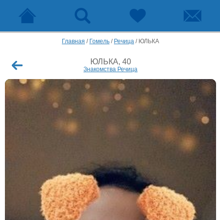
Главная
/
Гомель
/
Речица
/
ЮЛЬКА
ЮЛЬКА, 40
Знакомства Речица