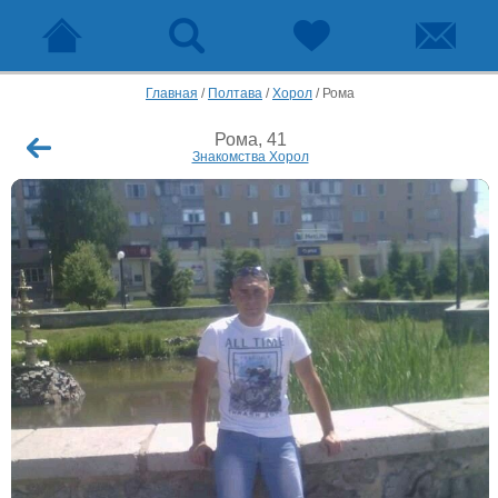
Главная
/
Полтава
/
Хорол
/
Рома
Рома, 41
Знакомства Хорол