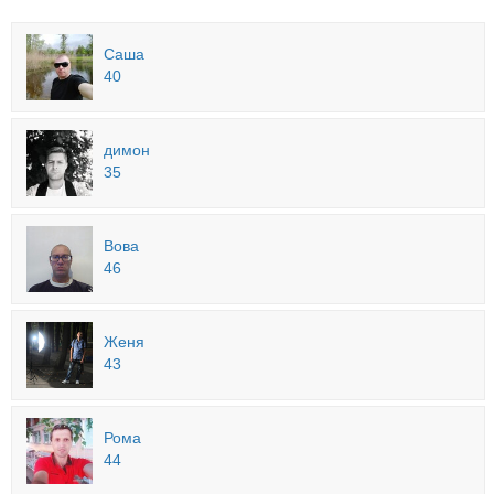
Саша
40
димон
35
Вова
46
Женя
43
Рома
44