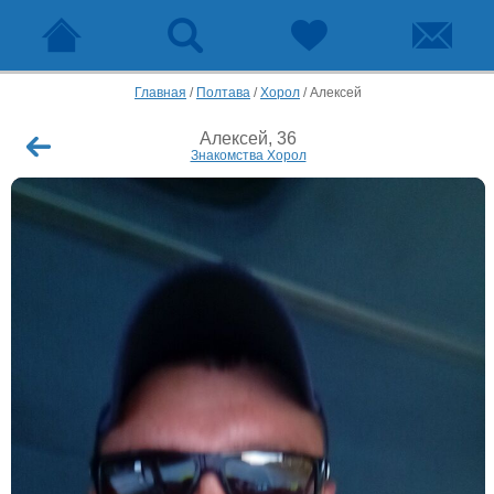
Главная
/
Полтава
/
Хорол
/
Алексей
Алексей, 36
Знакомства Хорол