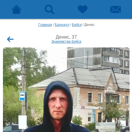
Главная
/
Барнаул
/
Бийск
/
Денис
Денис, 37
Знакомства Бийск