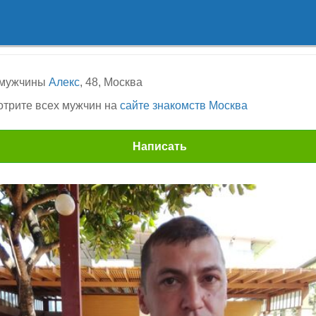
 мужчины
Алекс
, 48, Москва
трите всех мужчин на
сайте знакомств Москва
Написать