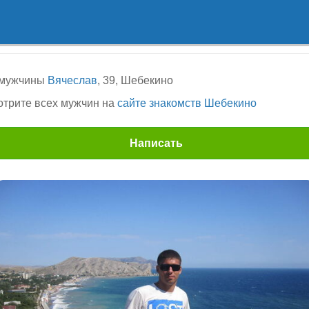
 мужчины
Вячеслав
, 39, Шебекино
трите всех мужчин на
сайте знакомств Шебекино
Написать