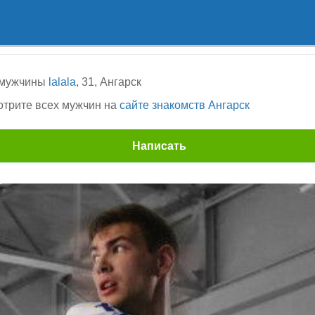
 мужчины
lalala
, 31, Ангарск
трите всех мужчин на
сайте знакомств Ангарск
Написать